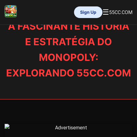
☰
55CC.COM
Sign Up
A FASCINANTE HISTÓRIA
INÍCIO
JUETENG
E ESTRATÉGIA DO
CAÇA-NÍQUEIS
MONOPOLY
MONOPOLY:
JOGOS DE CASSINO
PROMOÇÕES
EXPLORANDO 55CC.COM
NOTÍCIAS DA EMPRESA