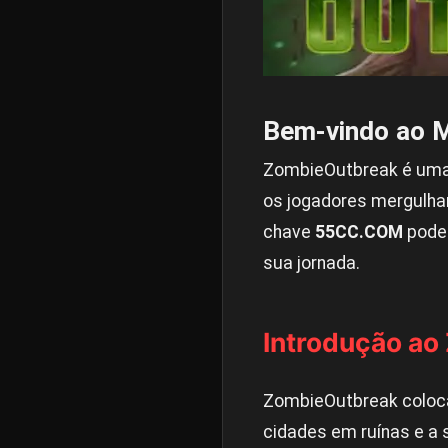
Bem-vindo ao 
ZombieOutbreak é uma 
os jogadores mergulha
chave
55CC.COM
pode 
sua jornada.
Introdução a
ZombieOutbreak coloca
cidades em ruínas e a 