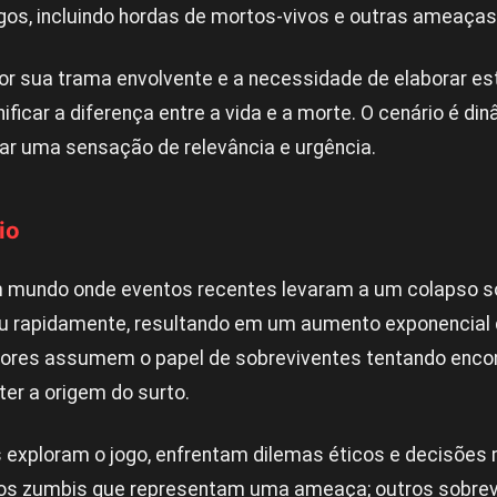
igos, incluindo hordas de mortos-vivos e outras ameaça
or sua trama envolvente e a necessidade de elaborar est
ficar a diferença entre a vida e a morte. O cenário é din
iar uma sensação de relevância e urgência.
io
 mundo onde eventos recentes levaram a um colapso so
ou rapidamente, resultando em um aumento exponencial
dores assumem o papel de sobreviventes tentando encon
er a origem do surto.
 exploram o jogo, enfrentam dilemas éticos e decisões
s os zumbis que representam uma ameaça; outros sobrev